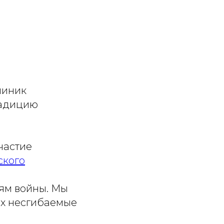
линик
радицию
частие
ского
тям войны. Мы
 их несгибаемые