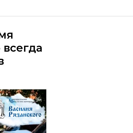
имя
 всегда
в