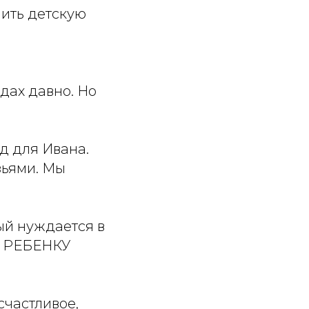
нить детскую
дах давно. Но
д для Ивана.
зьями. Мы
ый нуждается в
И РЕБЕНКУ
счастливое,