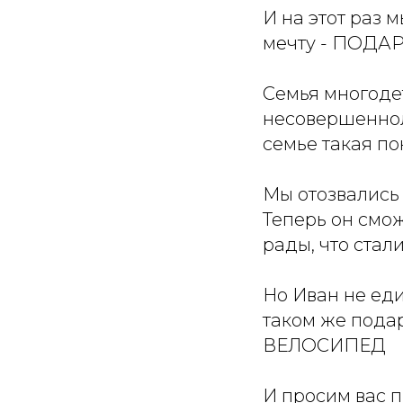
И на этот раз 
мечту - ПОД
Семья многодет
несовершеннол
семье такая по
Мы отозвались 
Теперь он смож
рады, что стал
Но Иван не ед
таком же пода
ВЕЛОСИПЕД
И просим вас п