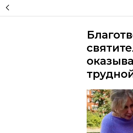
Благот
святите
оказыва
трудно